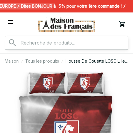
ROPE ⚡️ Dites BONJOUR à -5% pour votre 1ère commande ! ⚡️
Maison
Tous les produits
Housse De Couette LOSC Lille
OSC French Football Teams 21
Parure de lit Ensemble De
Literie