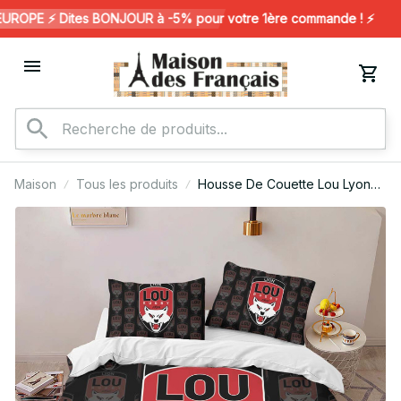
OPE ⚡️ Dites BONJOUR à -5% pour votre 1ère commande ! ⚡️
Maison
Tous les produits
Housse De Couette Lou Lyon
Olympique Universitaire Rugby
Club 05 Parure de lit Ensemble
De Literie