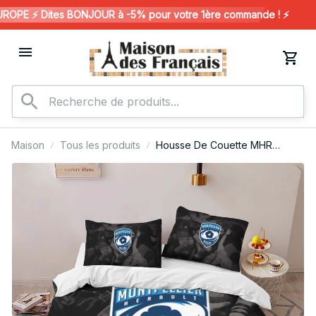
PE ⚡️ Dites BONJOUR à -5% pour votre 1ère commande ! ⚡️
Maison
Tous les produits
Housse De Couette MHR
Montpellier Hérault Rugby Club
03 Parure de lit Ensemble De
Literie