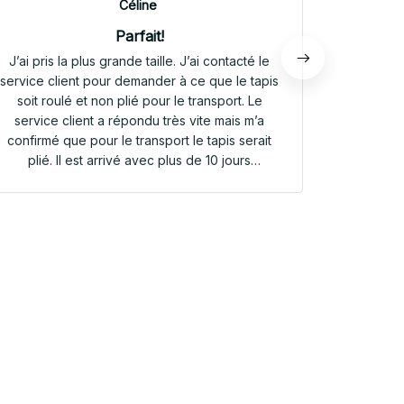
Céline
Parfait!
J’ai pris la plus grande taille. J’ai contacté le
Envoi rap
service client pour demander à ce que le tapis
tapis rep
soit roulé et non plié pour le transport. Le
service client a répondu très vite mais m’a
confirmé que pour le transport le tapis serait
plié. Il est arrivé avec plus de 10 jours
d’avance. Il était plié dans une valisette en
toile. Il a repris sa forme en quelques heures!
Et le motif est parfait. Même le dessous
antidérapant du tapis est très joli! Je suis
extrêmement satisfaite de mon achat!!! Merci
beaucoup