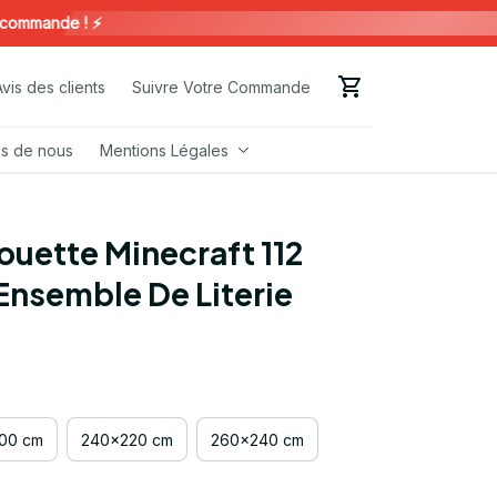
ande ! ⚡️
Avis des clients
Suivre Votre Commande
s de nous
Mentions Légales
uette Minecraft 112 
 Ensemble De Literie
00 cm
240x220 cm
260x240 cm