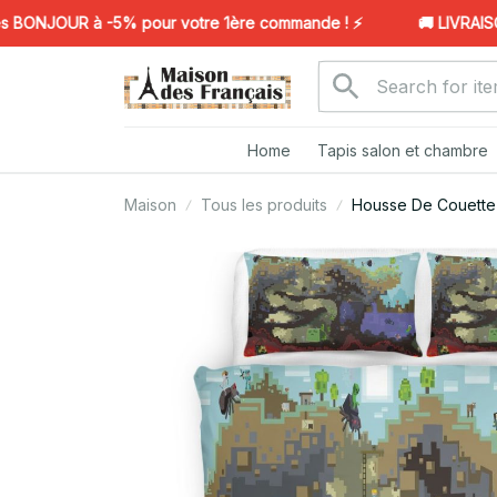
ONJOUR à -5% pour votre 1ère commande ! ⚡️
🚚 LIVRAISON 
Home
Tapis salon et chambre
Maison
Tous les produits
Housse De Couette M