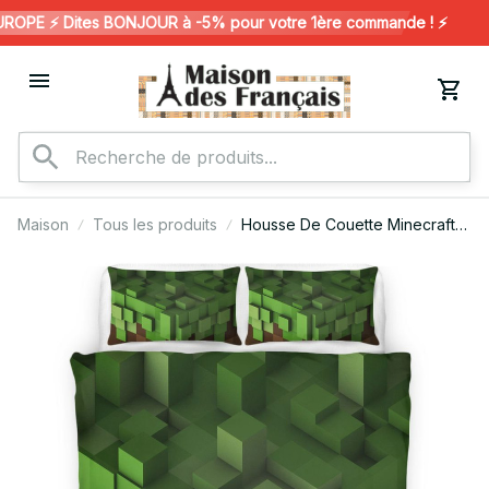
PE ⚡️ Dites BONJOUR à -5% pour votre 1ère commande ! ⚡️
Maison
Tous les produits
Housse De Couette Minecraft
118 Parure de lit Ensemble De
Literie