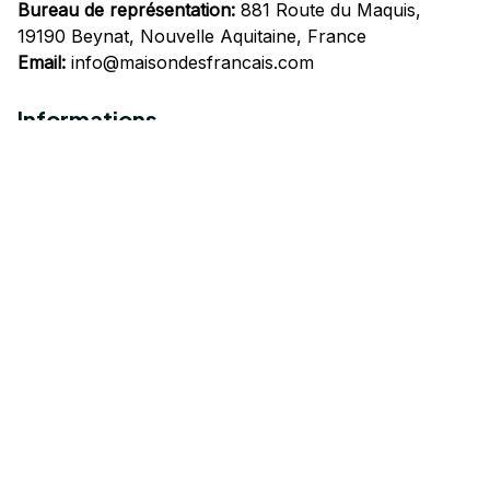
Bureau de représentation:
 881 Route du Maquis, 
19190 Beynat, Nouvelle Aquitaine, France
Email:
info@maisondesfrancais.com
Informations
À propos de nous
Suivre Votre Commande
Questions fréquemment posées
Nous contacter
Mentions Légales
Politique de confidentialité
Conditions Générales d'Utilisation
Expédition et livraison