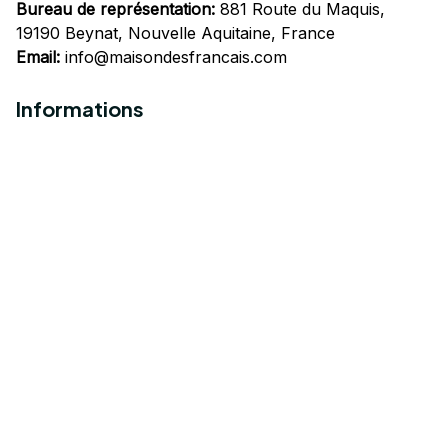
Bureau de représentation:
 881 Route du Maquis, 
19190 Beynat, Nouvelle Aquitaine, France
Email:
info@maisondesfrancais.com
Informations
À propos de nous
Suivre Votre Commande
Questions fréquemment posées
Nous contacter
Mentions Légales
Politique de confidentialité
Conditions Générales d'Utilisation
Expédition et livraison