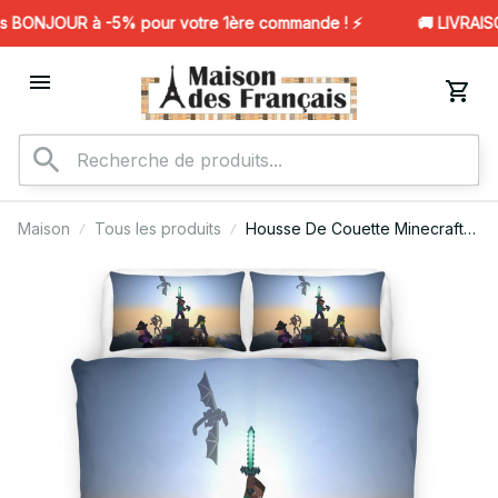
 BONJOUR à -5% pour votre 1ère commande ! ⚡️
🚚 LIVRAISO
Maison
Tous les produits
Housse De Couette Minecraft
121 Parure de lit Ensemble De
Literie