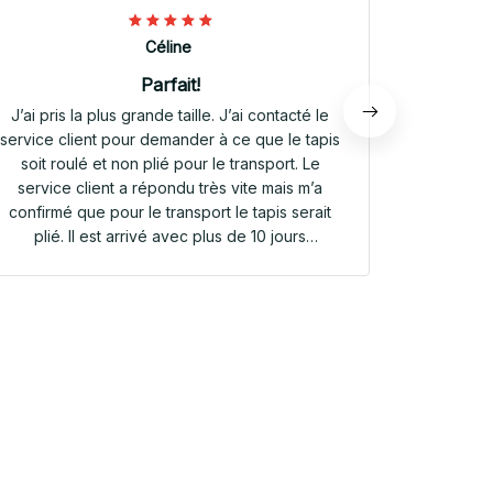
Céline
Parfait!
J’ai pris la plus grande taille. J’ai contacté le
Envoi rap
service client pour demander à ce que le tapis
tapis rep
soit roulé et non plié pour le transport. Le
service client a répondu très vite mais m’a
confirmé que pour le transport le tapis serait
plié. Il est arrivé avec plus de 10 jours
d’avance. Il était plié dans une valisette en
toile. Il a repris sa forme en quelques heures!
Et le motif est parfait. Même le dessous
antidérapant du tapis est très joli! Je suis
extrêmement satisfaite de mon achat!!! Merci
beaucoup