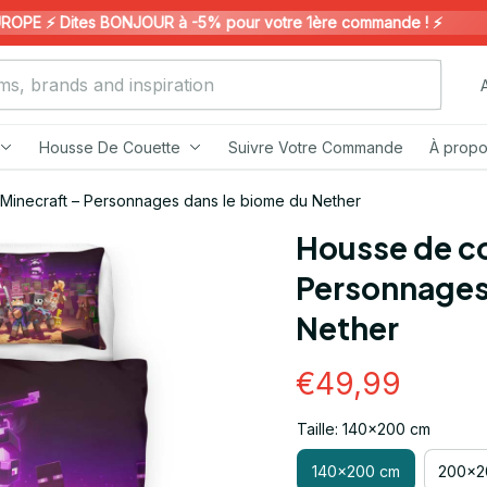
 ⚡️ Dites BONJOUR à -5% pour votre 1ère commande ! ⚡️
Housse De Couette
Suivre Votre Commande
À propo
Minecraft – Personnages dans le biome du Nether
Housse de co
Personnages 
Nether
€49,99
Taille: 140x200 cm
140x200 cm
200x2