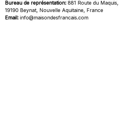
Bureau de représentation:
 881 Route du Maquis, 
19190 Beynat, Nouvelle Aquitaine, France
Email:
info@maisondesfrancais.com
Informations
À propos de nous
Suivre Votre Commande
Questions fréquemment posées
Nous contacter
Mentions Légales
Politique de confidentialité
Conditions Générales d'Utilisation
Expédition et livraison