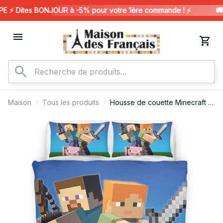
⚡️ Dites BONJOUR à -5% pour votre 1ère commande ! ⚡️
🚚 
Maison
Tous les produits
Housse de couette Minecraft –
Steve avec un cochon dans la
salle de jeu