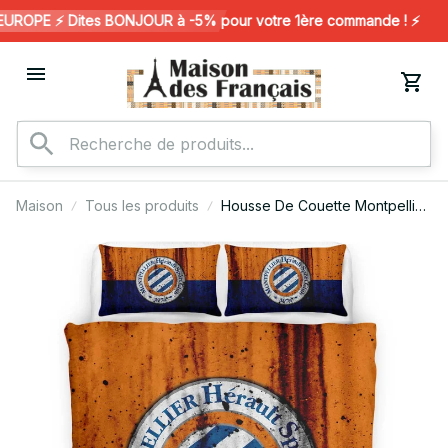
ROPE ⚡️ Dites BONJOUR à -5% pour votre 1ère commande ! ⚡️
Maison
Tous les produits
Housse De Couette Montpellier
HSC French Football Teams 02
Parure de lit Ensemble De
Literie