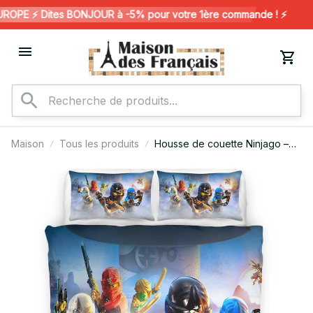
PE ⚡️ Dites BONJOUR à -5% pour votre 1ère commande ! ⚡️
Maison
Tous les produits
Housse de couette Ninjago –
Tous les personnages en
combat 1008