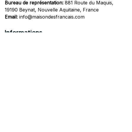
Bureau de représentation:
 881 Route du Maquis, 
19190 Beynat, Nouvelle Aquitaine, France
Email:
info@maisondesfrancais.com
Informations
À propos de nous
Suivre Votre Commande
Questions fréquemment posées
Nous contacter
Mentions Légales
Politique de confidentialité
Conditions Générales d'Utilisation
Expédition et livraison