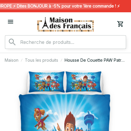
PE ⚡️ Dites BONJOUR à -5% pour votre 1ère commande ! ⚡️
Maison
Tous les produits
Housse De Couette PAW Patrol
115 Parure de lit Ensemble De
Literie