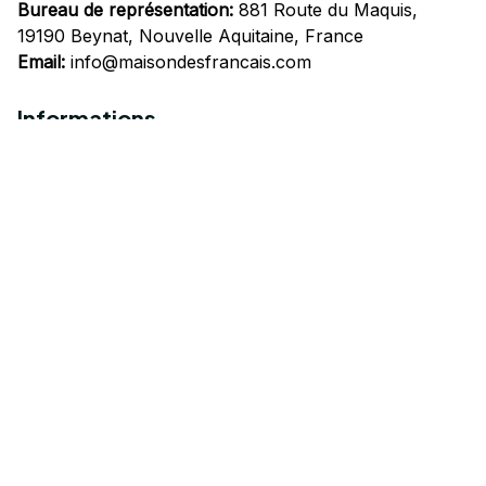
Bureau de représentation:
 881 Route du Maquis, 
19190 Beynat, Nouvelle Aquitaine, France
Email:
info@maisondesfrancais.com
Informations
À propos de nous
Suivre Votre Commande
Questions fréquemment posées
Nous contacter
Mentions Légales
Politique de confidentialité
Conditions Générales d'Utilisation
Expédition et livraison