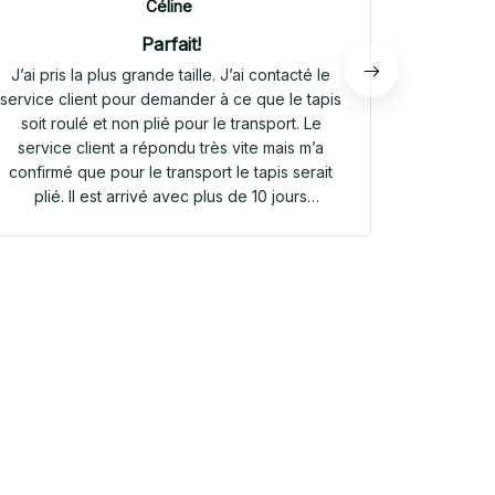
Céline
Parfait!
J’ai pris la plus grande taille. J’ai contacté le
Envoi rap
service client pour demander à ce que le tapis
tapis rep
soit roulé et non plié pour le transport. Le
service client a répondu très vite mais m’a
confirmé que pour le transport le tapis serait
plié. Il est arrivé avec plus de 10 jours
d’avance. Il était plié dans une valisette en
toile. Il a repris sa forme en quelques heures!
Et le motif est parfait. Même le dessous
antidérapant du tapis est très joli! Je suis
extrêmement satisfaite de mon achat!!! Merci
beaucoup