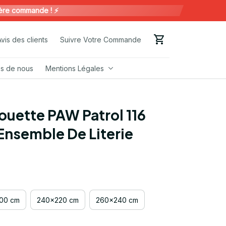
commande ! ⚡️
Avis des clients
Suivre Votre Commande
s de nous
Mentions Légales
uette PAW Patrol 116 
 Ensemble De Literie
00 cm
240x220 cm
260x240 cm