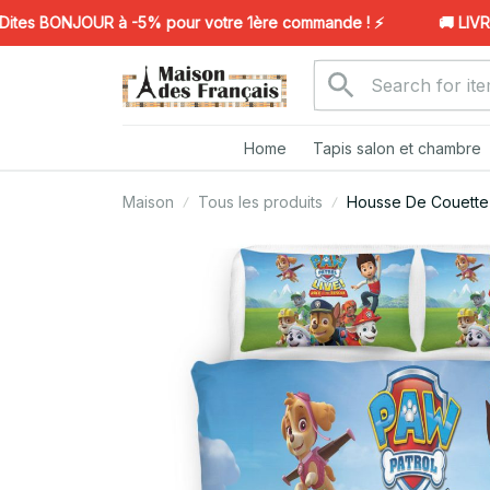
s BONJOUR à -5% pour votre 1ère commande ! ⚡️
🚚 LIVRAIS
Home
Tapis salon et chambre
Maison
Tous les produits
Housse De Couette P