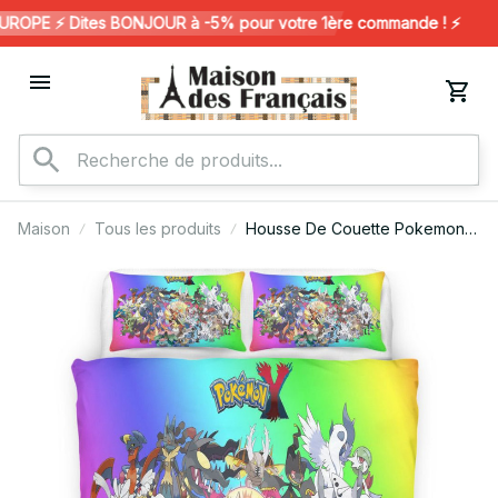
OPE ⚡️ Dites BONJOUR à -5% pour votre 1ère commande ! ⚡️
Maison
Tous les produits
Housse De Couette Pokemon
100 Parure de lit Ensemble De
Literie