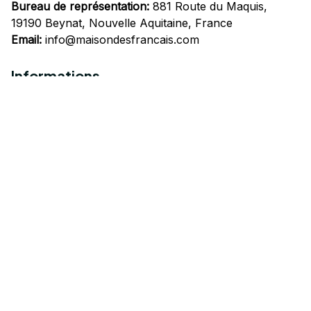
Bureau de représentation:
 881 Route du Maquis, 
19190 Beynat, Nouvelle Aquitaine, France
Email:
info@maisondesfrancais.com
Informations
À propos de nous
Suivre Votre Commande
Questions fréquemment posées
Nous contacter
Mentions Légales
Politique de confidentialité
Conditions Générales d'Utilisation
Expédition et livraison