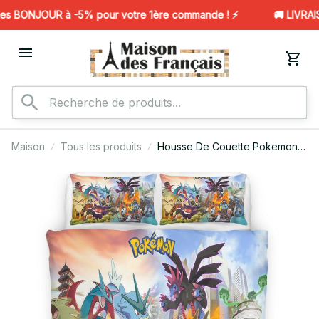
s BONJOUR à -5% pour votre 1ère commande ! ⚡️
🚚 LIVRAIS
Maison
Tous les produits
Housse De Couette Pokemon
115 Parure de lit Ensemble De
Literie