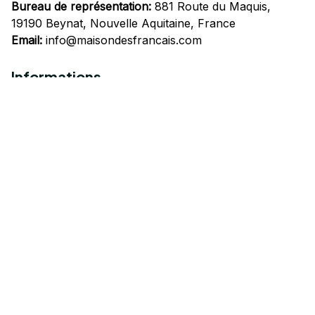
Bureau de représentation:
 881 Route du Maquis, 
19190 Beynat, Nouvelle Aquitaine, France
Email:
info@maisondesfrancais.com
Informations
À propos de nous
Suivre Votre Commande
Questions fréquemment posées
Nous contacter
Mentions Légales
Politique de confidentialité
Conditions Générales d'Utilisation
Expédition et livraison