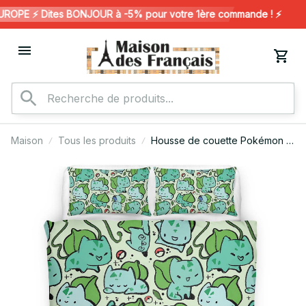
OPE ⚡️ Dites BONJOUR à -5% pour votre 1ère commande ! ⚡️
Maison
Tous les produits
Housse de couette Pokémon –
Bulbizarre (Bulbasaur)