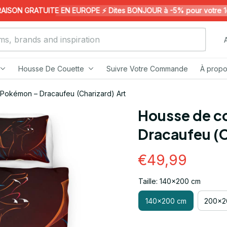
SON GRATUITE EN EUROPE ⚡️ Dites BONJOUR à -5% pour votre 1ère 
Housse De Couette
Suivre Votre Commande
À propo
Pokémon – Dracaufeu (Charizard) Art
Housse de c
Dracaufeu (C
€49,99
Taille: 140x200 cm
140x200 cm
200x2