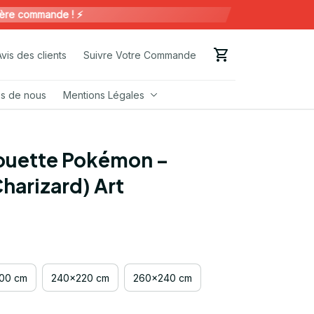
commande ! ⚡️
Avis des clients
Suivre Votre Commande
s de nous
Mentions Légales
ouette Pokémon – 
harizard) Art
00 cm
240x220 cm
260x240 cm