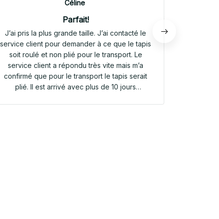
Céline
Parfait!
J’ai pris la plus grande taille. J’ai contacté le
Envoi rap
service client pour demander à ce que le tapis
tapis rep
soit roulé et non plié pour le transport. Le
service client a répondu très vite mais m’a
confirmé que pour le transport le tapis serait
plié. Il est arrivé avec plus de 10 jours
d’avance. Il était plié dans une valisette en
toile. Il a repris sa forme en quelques heures!
Et le motif est parfait. Même le dessous
antidérapant du tapis est très joli! Je suis
extrêmement satisfaite de mon achat!!! Merci
beaucoup