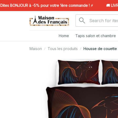
s BONJOUR à -5% pour votre 1ère commande ! ⚡️
🚚 LIVRAI
Home
Tapis salon et chambre
Maison
Tous les produits
Housse de couette 