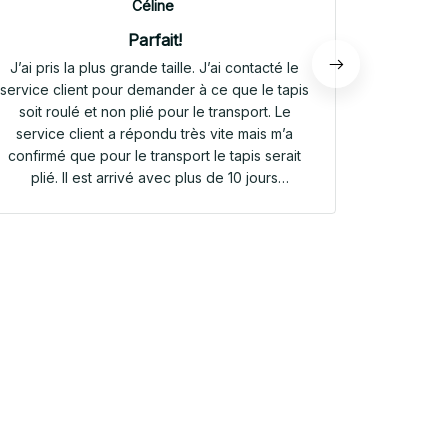
Céline
Parfait!
J’ai pris la plus grande taille. J’ai contacté le
Envoi rap
service client pour demander à ce que le tapis
tapis rep
soit roulé et non plié pour le transport. Le
service client a répondu très vite mais m’a
confirmé que pour le transport le tapis serait
plié. Il est arrivé avec plus de 10 jours
d’avance. Il était plié dans une valisette en
toile. Il a repris sa forme en quelques heures!
Et le motif est parfait. Même le dessous
antidérapant du tapis est très joli! Je suis
extrêmement satisfaite de mon achat!!! Merci
beaucoup