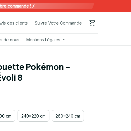
commande ! ⚡️
Avis des clients
Suivre Votre Commande
s de nous
Mentions Légales
ouette Pokémon – 
voli 8
00 cm
240x220 cm
260x240 cm