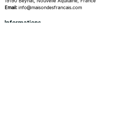
19190 Beynat, Nouvelle Aquitaine, France
Email:
info@maisondesfrancais.com
Informations
À propos de nous
Suivre Votre Commande
Questions fréquemment posées
Nous contacter
Mentions Légales
Politique de confidentialité
Conditions Générales d'Utilisation
Expédition et livraison