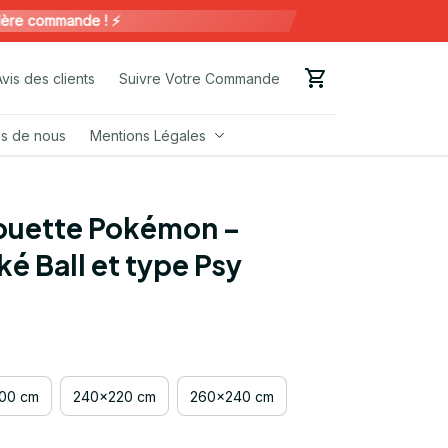
commande ! ⚡️
Avis des clients
Suivre Votre Commande
s de nous
Mentions Légales
ouette Pokémon – 
 Ball et type Psy
00 cm
240x220 cm
260x240 cm