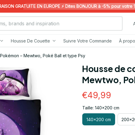
SON GRATUITE EN EUROPE ⚡️ Dites BONJOUR à -5% pour votre 1ère 
Housse De Couette
Suivre Votre Commande
À propo
Pokémon – Mewtwo, Poké Ball et type Psy
Housse de c
Mewtwo, Poké
€49,99
Taille: 140x200 cm
140x200 cm
200x2