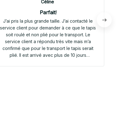
Céline
Parfait!
J’ai pris la plus grande taille. J’ai contacté le
Envoi rap
service client pour demander à ce que le tapis
tapis rep
soit roulé et non plié pour le transport. Le
service client a répondu très vite mais m’a
confirmé que pour le transport le tapis serait
plié. Il est arrivé avec plus de 10 jours
d’avance. Il était plié dans une valisette en
toile. Il a repris sa forme en quelques heures!
Et le motif est parfait. Même le dessous
antidérapant du tapis est très joli! Je suis
extrêmement satisfaite de mon achat!!! Merci
beaucoup