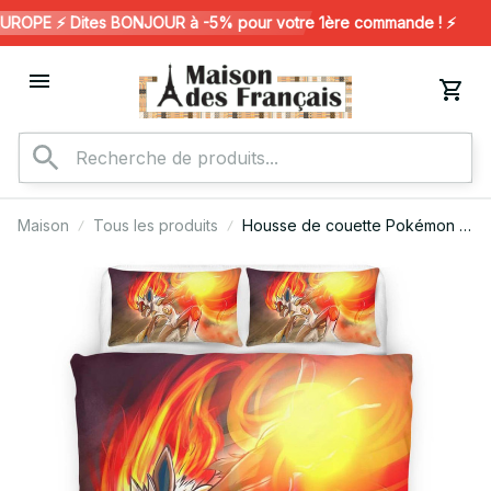
OPE ⚡️ Dites BONJOUR à -5% pour votre 1ère commande ! ⚡️
Maison
Tous les produits
Housse de couette Pokémon –
Simiabraz (Infernape) 2