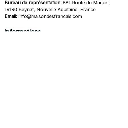
Bureau de représentation:
 881 Route du Maquis, 
19190 Beynat, Nouvelle Aquitaine, France
Email:
info@maisondesfrancais.com
Informations
À propos de nous
Suivre Votre Commande
Questions fréquemment posées
Nous contacter
Mentions Légales
Politique de confidentialité
Conditions Générales d'Utilisation
Expédition et livraison