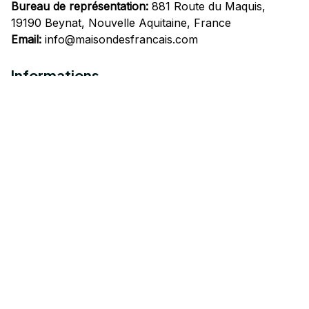
Bureau de représentation:
 881 Route du Maquis, 
19190 Beynat, Nouvelle Aquitaine, France
Email:
info@maisondesfrancais.com
Informations
À propos de nous
Suivre Votre Commande
Questions fréquemment posées
Nous contacter
Mentions Légales
Politique de confidentialité
Conditions Générales d'Utilisation
Expédition et livraison