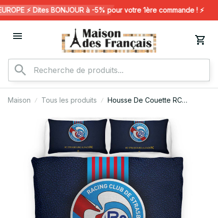
ROPE ⚡️ Dites BONJOUR à -5% pour votre 1ère commande ! ⚡️
Maison
Tous les produits
Housse De Couette RC
Strasbourg Alsace French
Football Team 08 Parure de lit
Ensemble De Literie