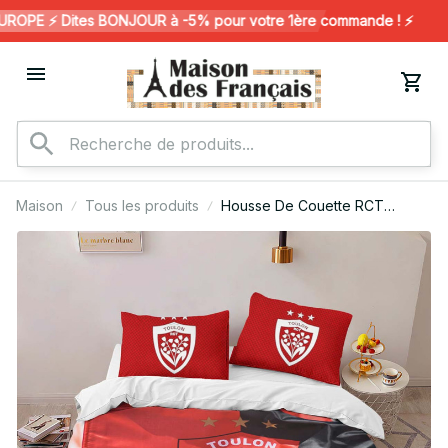
OPE ⚡️ Dites BONJOUR à -5% pour votre 1ère commande ! ⚡️
Maison
Tous les produits
Housse De Couette RCT
Toulonnais Rugby Club 09
Parure de lit Ensemble De
Literie