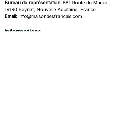
Bureau de représentation:
 881 Route du Maquis, 
19190 Beynat, Nouvelle Aquitaine, France
Email:
info@maisondesfrancais.com
Informations
À propos de nous
Suivre Votre Commande
Questions fréquemment posées
Nous contacter
Mentions Légales
Politique de confidentialité
Conditions Générales d'Utilisation
Expédition et livraison