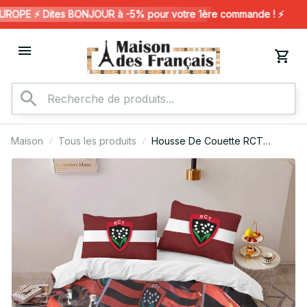
OPE ⚡️ Dites BONJOUR à -5% pour votre 1ère commande ! ⚡️
Maison
Tous les produits
Housse De Couette RCT
Toulonnais Rugby Club 12
Parure de lit Ensemble De
Literie