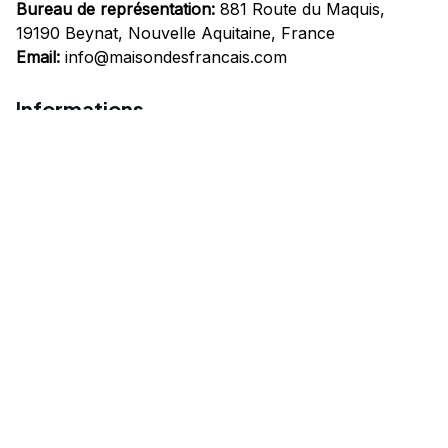
Bureau de représentation:
 881 Route du Maquis, 
19190 Beynat, Nouvelle Aquitaine, France
Email:
info@maisondesfrancais.com
Informations
À propos de nous
Suivre Votre Commande
Questions fréquemment posées
Nous contacter
Mentions Légales
Politique de confidentialité
Conditions Générales d'Utilisation
Expédition et livraison