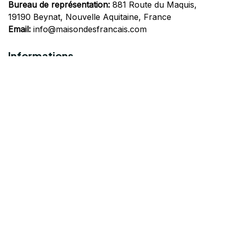
Bureau de représentation:
 881 Route du Maquis, 
19190 Beynat, Nouvelle Aquitaine, France
Email:
info@maisondesfrancais.com
Informations
À propos de nous
Suivre Votre Commande
Questions fréquemment posées
Nous contacter
Mentions Légales
Politique de confidentialité
Conditions Générales d'Utilisation
Expédition et livraison