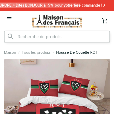
OPE ⚡️ Dites BONJOUR à -5% pour votre 1ère commande ! ⚡️
Maison
Tous les produits
Housse De Couette RCT
Toulonnais Rugby Club 16
Parure de lit Ensemble De
Literie