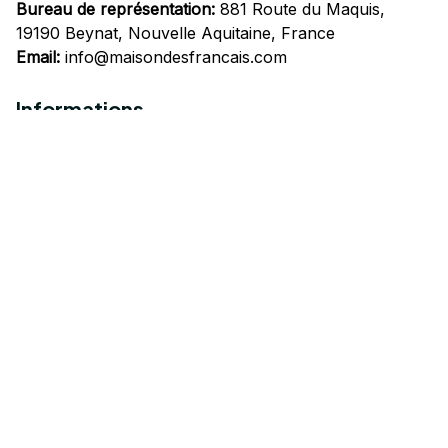
Bureau de représentation:
 881 Route du Maquis, 
19190 Beynat, Nouvelle Aquitaine, France
Email:
info@maisondesfrancais.com
Informations
À propos de nous
Suivre Votre Commande
Questions fréquemment posées
Nous contacter
Mentions Légales
Politique de confidentialité
Conditions Générales d'Utilisation
Expédition et livraison