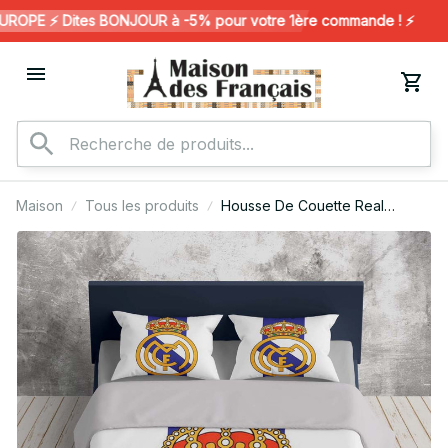
OPE ⚡️ Dites BONJOUR à -5% pour votre 1ère commande ! ⚡️
Maison
Tous les produits
Housse De Couette Real
Madrid FC 11 Parure de lit
Ensemble De Literie