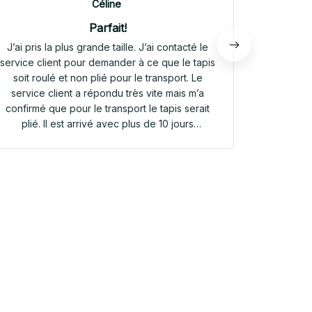
Céline
Parfait!
J’ai pris la plus grande taille. J’ai contacté le
Envoi rap
service client pour demander à ce que le tapis
tapis rep
soit roulé et non plié pour le transport. Le
service client a répondu très vite mais m’a
confirmé que pour le transport le tapis serait
plié. Il est arrivé avec plus de 10 jours
d’avance. Il était plié dans une valisette en
toile. Il a repris sa forme en quelques heures!
Et le motif est parfait. Même le dessous
antidérapant du tapis est très joli! Je suis
extrêmement satisfaite de mon achat!!! Merci
beaucoup