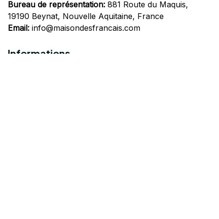
Bureau de représentation:
 881 Route du Maquis, 
19190 Beynat, Nouvelle Aquitaine, France
Email:
info@maisondesfrancais.com
Informations
À propos de nous
Suivre Votre Commande
Questions fréquemment posées
Nous contacter
Mentions Légales
Politique de confidentialité
Conditions Générales d'Utilisation
Expédition et livraison