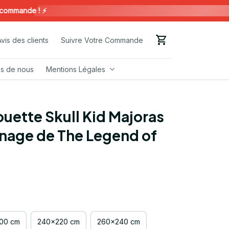
ande ! ⚡️
Avis des clients
Suivre Votre Commande
s de nous
Mentions Légales
uette Skull Kid Majoras 
age de The Legend of 
00 cm
240x220 cm
260x240 cm