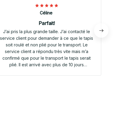
Céline
Parfait!
J’ai pris la plus grande taille. J’ai contacté le
Envoi rap
service client pour demander à ce que le tapis
tapis rep
soit roulé et non plié pour le transport. Le
service client a répondu très vite mais m’a
confirmé que pour le transport le tapis serait
plié. Il est arrivé avec plus de 10 jours
d’avance. Il était plié dans une valisette en
toile. Il a repris sa forme en quelques heures!
Et le motif est parfait. Même le dessous
antidérapant du tapis est très joli! Je suis
extrêmement satisfaite de mon achat!!! Merci
beaucoup