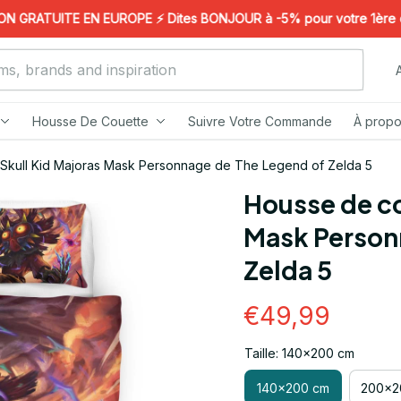
GRATUITE EN EUROPE ⚡️ Dites BONJOUR à -5% pour votre 1ère comm
Housse De Couette
Suivre Votre Commande
À propo
Skull Kid Majoras Mask Personnage de The Legend of Zelda 5
Housse de co
Mask Personn
Zelda 5
€49,99
Taille: 140x200 cm
140x200 cm
200x2