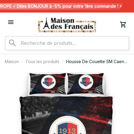
PE ⚡️ Dites BONJOUR à -5% pour votre 1ère commande ! ⚡️
Maison
Tous les produits
Housse De Couette SM Caen
Football Team 03 Parure de lit
Ensemble De Literie