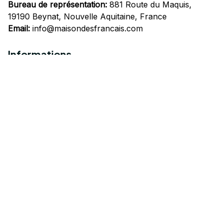
Bureau de représentation:
 881 Route du Maquis, 
19190 Beynat, Nouvelle Aquitaine, France
Email:
info@maisondesfrancais.com
Informations
À propos de nous
Suivre Votre Commande
Questions fréquemment posées
Nous contacter
Mentions Légales
Politique de confidentialité
Conditions Générales d'Utilisation
Expédition et livraison