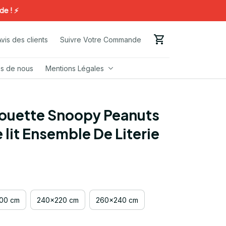
⚡️
Avis des clients
Suivre Votre Commande
s de nous
Mentions Légales
ouette Snoopy Peanuts 
 lit Ensemble De Literie
00 cm
240x220 cm
260x240 cm