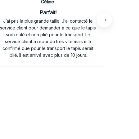
Céline
Parfait!
J’ai pris la plus grande taille. J’ai contacté le
Envoi rap
service client pour demander à ce que le tapis
tapis rep
soit roulé et non plié pour le transport. Le
service client a répondu très vite mais m’a
confirmé que pour le transport le tapis serait
plié. Il est arrivé avec plus de 10 jours
d’avance. Il était plié dans une valisette en
toile. Il a repris sa forme en quelques heures!
Et le motif est parfait. Même le dessous
antidérapant du tapis est très joli! Je suis
extrêmement satisfaite de mon achat!!! Merci
beaucoup