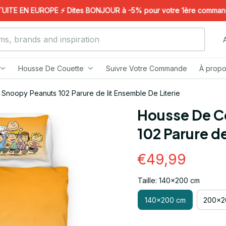
E EN EUROPE ⚡️ Dites BONJOUR à -5% pour votre 1ère commande ! 
Housse De Couette
Suivre Votre Commande
À propo
Snoopy Peanuts 102 Parure de lit Ensemble De Literie
Housse De C
102 Parure de
€49,99
Taille: 140x200 cm
140x200 cm
200x2