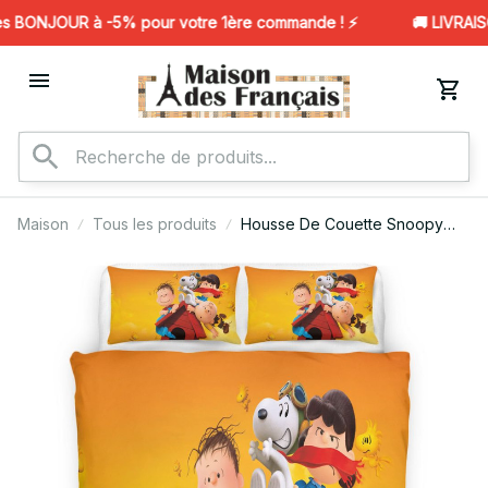
 BONJOUR à -5% pour votre 1ère commande ! ⚡️
🚚 LIVRAISO
Maison
Tous les produits
Housse De Couette Snoopy
Peanuts 104 Parure de lit
Ensemble De Literie