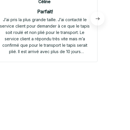
Céline
Parfait!
J’ai pris la plus grande taille. J’ai contacté le
Envoi rap
service client pour demander à ce que le tapis
tapis rep
soit roulé et non plié pour le transport. Le
service client a répondu très vite mais m’a
confirmé que pour le transport le tapis serait
plié. Il est arrivé avec plus de 10 jours
d’avance. Il était plié dans une valisette en
toile. Il a repris sa forme en quelques heures!
Et le motif est parfait. Même le dessous
antidérapant du tapis est très joli! Je suis
extrêmement satisfaite de mon achat!!! Merci
beaucoup