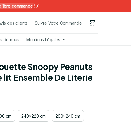
e commande ! ⚡️
Avis des clients
Suivre Votre Commande
s de nous
Mentions Légales
ouette Snoopy Peanuts 
 lit Ensemble De Literie
00 cm
240x220 cm
260x240 cm