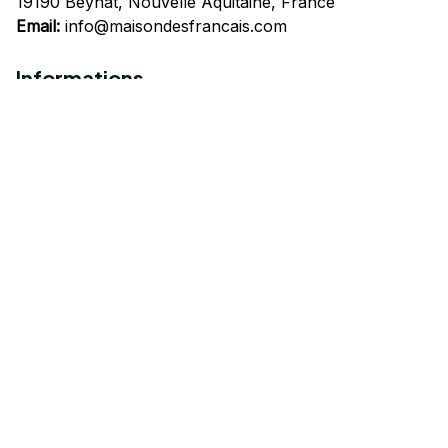
19190 Beynat, Nouvelle Aquitaine, France
Email:
info@maisondesfrancais.com
Informations
À propos de nous
Suivre Votre Commande
Questions fréquemment posées
Nous contacter
Mentions Légales
Politique de confidentialité
Conditions Générales d'Utilisation
Expédition et livraison