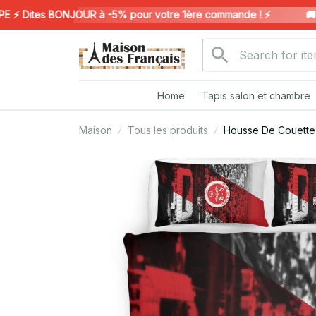
 Dites BONJOUR à -5% pour votre 1ère commande ! ⚡️
🚚 LI
Home
Tapis salon et chambre
Maison
Tous les produits
Housse De Couette 