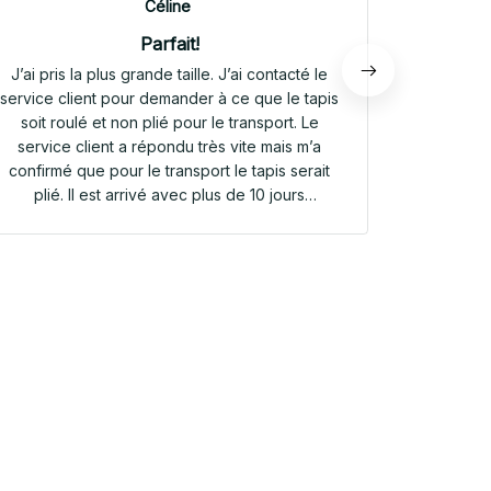
Céline
Parfait!
J’ai pris la plus grande taille. J’ai contacté le
Envoi rap
service client pour demander à ce que le tapis
tapis rep
soit roulé et non plié pour le transport. Le
service client a répondu très vite mais m’a
confirmé que pour le transport le tapis serait
plié. Il est arrivé avec plus de 10 jours
d’avance. Il était plié dans une valisette en
toile. Il a repris sa forme en quelques heures!
Et le motif est parfait. Même le dessous
antidérapant du tapis est très joli! Je suis
extrêmement satisfaite de mon achat!!! Merci
beaucoup