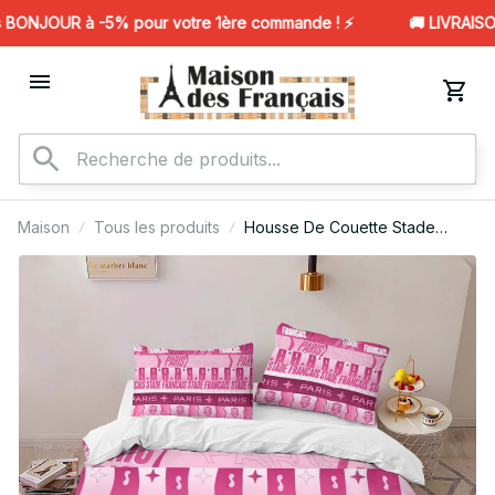
BONJOUR à -5% pour votre 1ère commande ! ⚡️
🚚 LIVRAISON
Maison
Tous les produits
Housse De Couette Stade
Francais Paris Rugby Club 04
Parure de lit Ensemble De
Literie