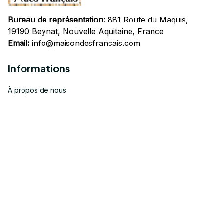
Bureau de représentation:
 881 Route du Maquis, 
19190 Beynat, Nouvelle Aquitaine, France
Email:
info@maisondesfrancais.com
Informations
À propos de nous
Suivre Votre Commande
Questions fréquemment posées
Nous contacter
Mentions Légales
Politique de confidentialité
Conditions Générales d'Utilisation