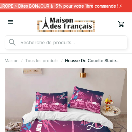
OPE ⚡️ Dites BONJOUR à -5% pour votre 1ère commande ! ⚡️
Maison
Tous les produits
Housse De Couette Stade
Francais Paris Rugby Club 20
Parure de lit Ensemble De
Literie