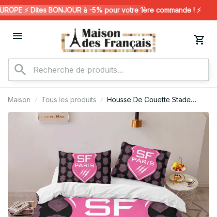
OPE ⚡️ Dites BONJOUR à -5% pour votre 1ère commande ! ⚡️
Maison
Tous les produits
Housse De Couette Stade
Francais Paris Rugby Club 28
Parure de lit Ensemble De
Literie