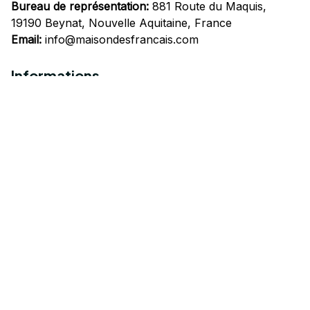
Bureau de représentation:
 881 Route du Maquis, 
19190 Beynat, Nouvelle Aquitaine, France
Email:
info@maisondesfrancais.com
Informations
À propos de nous
Suivre Votre Commande
Questions fréquemment posées
Nous contacter
Mentions Légales
Politique de confidentialité
Conditions Générales d'Utilisation
Expédition et livraison