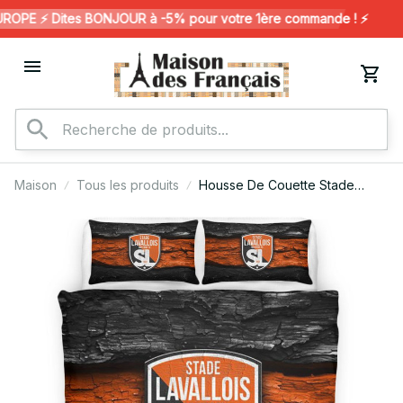
PE ⚡️ Dites BONJOUR à -5% pour votre 1ère commande ! ⚡️
Maison
Tous les produits
Housse De Couette Stade
Lavallois 01 Parure de lit
Ensemble De Literie