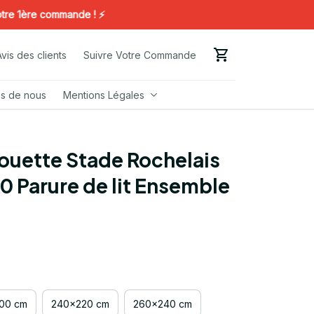
ère commande ! ⚡️
Avis des clients
Suivre Votre Commande
s de nous
Mentions Légales
uette Stade Rochelais 
0 Parure de lit Ensemble 
00 cm
240x220 cm
260x240 cm