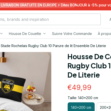
VRAISON GRATUITE EN EUROPE ⚡️ Dites BONJOUR à -5% pour votre 1
Housse De Couette
Suivre Votre Commande
À propo
Stade Rochelais Rugby Club 10 Parure de lit Ensemble De Literie
Housse De Co
Rugby Club 1
De Literie
€49,99
Taille: 140x200 cm
140x200 cm
200x2