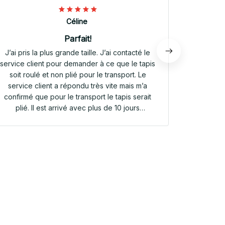
Céline
Parfait!
J’ai pris la plus grande taille. J’ai contacté le
Envoi rap
service client pour demander à ce que le tapis
tapis rep
soit roulé et non plié pour le transport. Le
service client a répondu très vite mais m’a
confirmé que pour le transport le tapis serait
plié. Il est arrivé avec plus de 10 jours
d’avance. Il était plié dans une valisette en
toile. Il a repris sa forme en quelques heures!
Et le motif est parfait. Même le dessous
antidérapant du tapis est très joli! Je suis
extrêmement satisfaite de mon achat!!! Merci
beaucoup