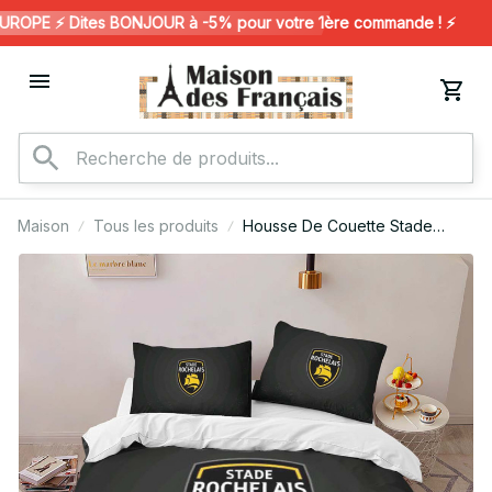
OPE ⚡️ Dites BONJOUR à -5% pour votre 1ère commande ! ⚡️
Maison
Tous les produits
Housse De Couette Stade
Rochelais Rugby Club 18 Parure
de lit Ensemble De Literie