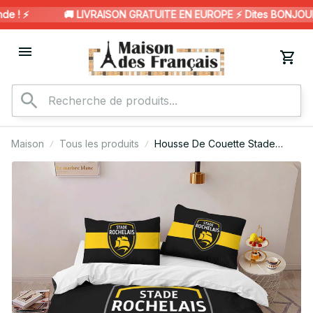
 ! ⚡️
🚚 LIVRAISON GRATUITE EN EUROPE ⚡️ Dites BONJOUR à
Maison
Tous les produits
Housse De Couette Stade
Rochelais Rugby Club 26
Parure de lit Ensemble De
Literie