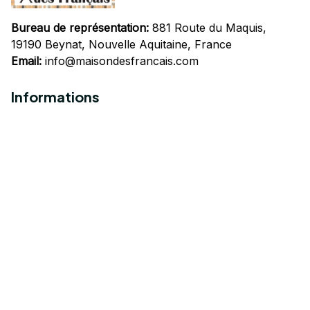
Bureau de représentation:
 881 Route du Maquis, 
19190 Beynat, Nouvelle Aquitaine, France
Email:
info@maisondesfrancais.com
Informations
À propos de nous
Suivre Votre Commande
Questions fréquemment posées
Nous contacter
Mentions Légales
Politique de confidentialité
Conditions Générales d'Utilisation