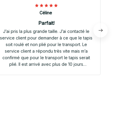
Céline
Parfait!
J’ai pris la plus grande taille. J’ai contacté le
Envoi rap
service client pour demander à ce que le tapis
tapis rep
soit roulé et non plié pour le transport. Le
service client a répondu très vite mais m’a
confirmé que pour le transport le tapis serait
plié. Il est arrivé avec plus de 10 jours
d’avance. Il était plié dans une valisette en
toile. Il a repris sa forme en quelques heures!
Et le motif est parfait. Même le dessous
antidérapant du tapis est très joli! Je suis
extrêmement satisfaite de mon achat!!! Merci
beaucoup