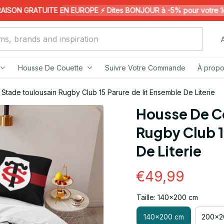
SON GRATUITE EN EUROPE ⚡️ Dites BONJOUR à -5% pour votre 1ère 
Housse De Couette
Suivre Votre Commande
À propo
tade toulousain Rugby Club 15 Parure de lit Ensemble De Literie
Housse De Co
Rugby Club 1
De Literie
€49,99
Taille: 140x200 cm
140x200 cm
200x2