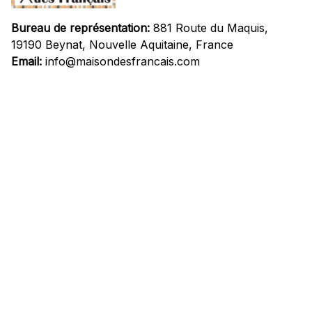
Bureau de représentation:
 881 Route du Maquis, 
19190 Beynat, Nouvelle Aquitaine, France
Email:
info@maisondesfrancais.com
Informations
À propos de nous
Suivre Votre Commande
Questions fréquemment posées
Nous contacter
Mentions Légales
Politique de confidentialité
Conditions Générales d'Utilisation