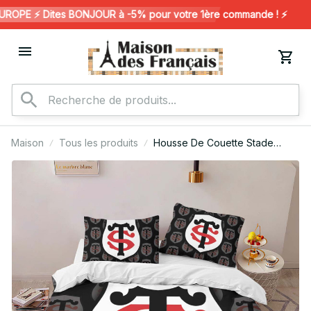
OPE ⚡️ Dites BONJOUR à -5% pour votre 1ère commande ! ⚡️
Maison
Tous les produits
Housse De Couette Stade
toulousain Rugby Club 21
Parure de lit Ensemble De
Literie