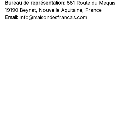
Bureau de représentation:
 881 Route du Maquis, 
19190 Beynat, Nouvelle Aquitaine, France
Email:
info@maisondesfrancais.com
Informations
À propos de nous
Suivre Votre Commande
Questions fréquemment posées
Nous contacter
Mentions Légales
Politique de confidentialité
Conditions Générales d'Utilisation
Expédition et livraison