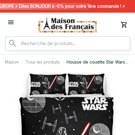
OPE ⚡️ Dites BONJOUR à -5% pour votre 1ère commande ! ⚡️
Maison
Tous les produits
Housse de couette Star Wars
Dark Vador et l'espace