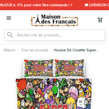
JOUR à -5% pour votre 1ère commande ! ⚡️
🚚 LIVRAISON GR
Maison
Tous les produits
Housse De Couette Super
Mario 100 Parure de lit
Ensemble De Literie