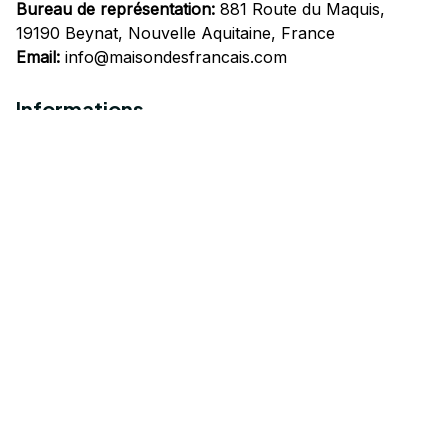
Bureau de représentation:
 881 Route du Maquis, 
19190 Beynat, Nouvelle Aquitaine, France
Email:
info@maisondesfrancais.com
Informations
À propos de nous
Suivre Votre Commande
Questions fréquemment posées
Nous contacter
Mentions Légales
Politique de confidentialité
Conditions Générales d'Utilisation
Expédition et livraison