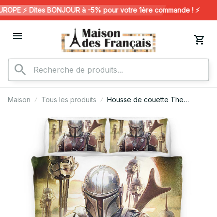
OPE ⚡️ Dites BONJOUR à -5% pour votre 1ère commande ! ⚡️
Maison
Tous les produits
Housse de couette The
Mandalorian 2