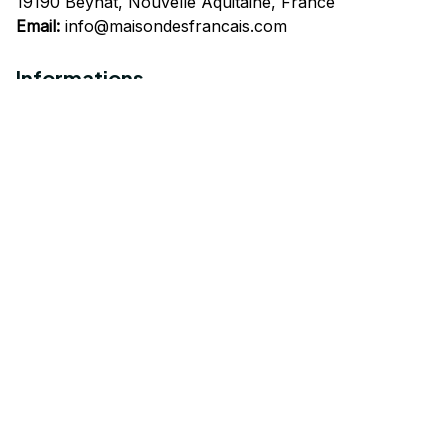
19190 Beynat, Nouvelle Aquitaine, France
Email:
info@maisondesfrancais.com
Informations
À propos de nous
Suivre Votre Commande
Questions fréquemment posées
Nous contacter
Mentions Légales
Politique de confidentialité
Conditions Générales d'Utilisation
Expédition et livraison