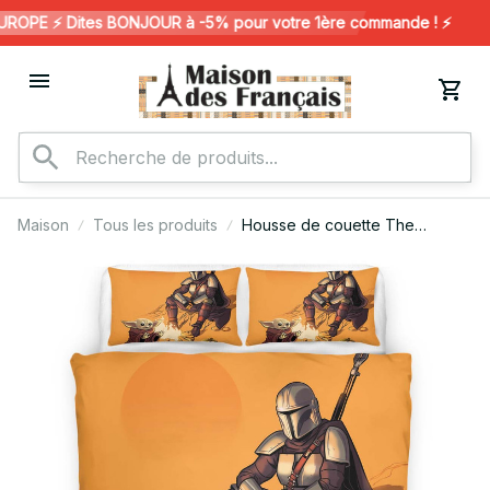
OPE ⚡️ Dites BONJOUR à -5% pour votre 1ère commande ! ⚡️
Maison
Tous les produits
Housse de couette The
Mandalorian 5