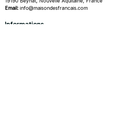
19190 Beynat, Nouvelle Aquitaine, France
Email:
info@maisondesfrancais.com
Informations
À propos de nous
Suivre Votre Commande
Questions fréquemment posées
Nous contacter
Mentions Légales
Politique de confidentialité
Conditions Générales d'Utilisation
Expédition et livraison