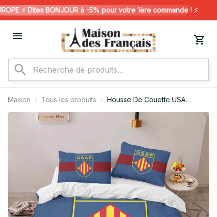
PE ⚡️ Dites BONJOUR à -5% pour votre 1ère commande ! ⚡️
Maison
Tous les produits
Housse De Couette USA
Perpignan Rugby Club 07
Parure de lit Ensemble De
Literie