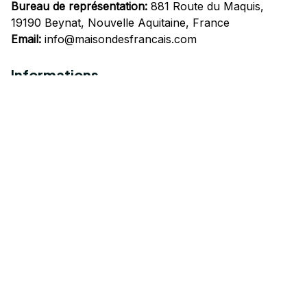
Bureau de représentation:
 881 Route du Maquis, 
19190 Beynat, Nouvelle Aquitaine, France
Email:
info@maisondesfrancais.com
Informations
À propos de nous
Suivre Votre Commande
Questions fréquemment posées
Nous contacter
Mentions Légales
Politique de confidentialité
Conditions Générales d'Utilisation
Expédition et livraison